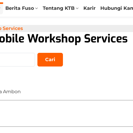
Berita Fuso
Tentang KTB
Karir
Hubungi Ka
 Services
bile Workshop Services
Cari
Canter FE 71
Canter FE 73
eCanter
ota Ambon
Canter FE 74
Canter FE 84
Canter FE 84
HD
SHDX