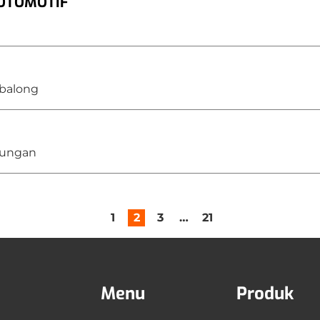
 OTOMOTIF
Tabalong
Bulungan
1
2
3
…
21
Menu
Produk