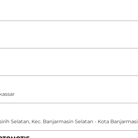
Canter FE 74
Canter FE 74
HDS
Canter FE 71L
Canter FE 74L
Canter FE 84
kassar
asirih Selatan, Kec. Banjarmasin Selatan - Kota Banjarmas
Canter Bus
Canter FE 71 BC
Canter FE 71
BC